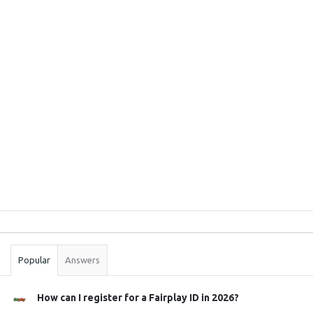
Sidebar
Stats
Popular
Answers
How can I register for a Fairplay ID in 2026?