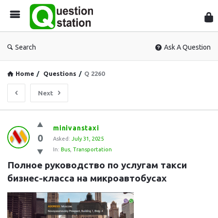
Que
Sta
Search
Ask A Question
Home
/
Questions
/
Q 2260
Next
Question
minivanstaxi
0
Station
Asked:
July 31, 2025
In:
Bus
,
Transportation
Latest
Полное руководство по услугам такси 
Questions
бизнес-класса на микроавтобусах