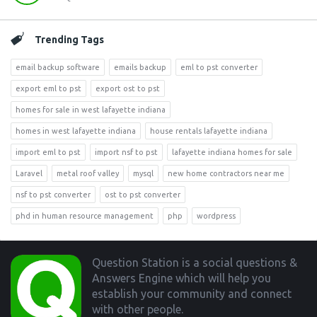
Trending Tags
email backup software
emails backup
eml to pst converter
export eml to pst
export ost to pst
homes for sale in west lafayette indiana
homes in west lafayette indiana
house rentals lafayette indiana
import eml to pst
import nsf to pst
lafayette indiana homes for sale
Laravel
metal roof valley
mysql
new home contractors near me
nsf to pst converter
ost to pst converter
phd in human resource management
php
wordpress
Footer
Question Station is a social questions &
Answers Engine which will help you
establish your community and connect
with other people.