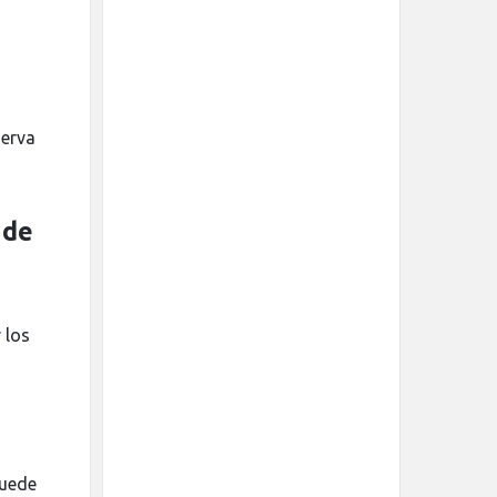
serva
 de
 los
puede