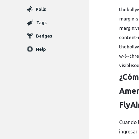
Polls
thebolly
margin-sm
Tags
margin:va
Badges
content-
thebolly
Help
w-(--thr
visible:o
¿Cómo
Ameri
FlyAi
Cuando l
ingresar