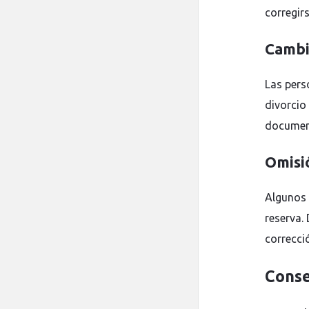
corregirs
Cambi
Las pers
divorcio
document
Omisi
Algunos 
reserva.
correcci
Conse