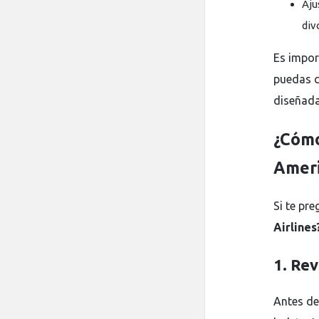
Aju
div
Es impor
puedas ce
diseñada
¿Cómo
Ameri
Si te pr
Airlines
1. Rev
Antes de