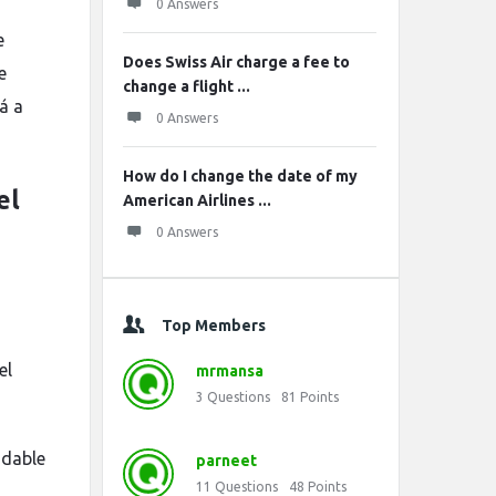
0 Answers
e
Does Swiss Air charge a fee to
e
change a flight ...
á a
0 Answers
How do I change the date of my
el
American Airlines ...
0 Answers
Top Members
el
mrmansa
3
Questions
81
Points
ndable
parneet
11
Questions
48
Points