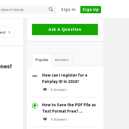
Sign In
Sign Up
Sidebar
Ask A Question
ext
Stats
Popular
Answers
ines?
How can I register for a
Fairplay ID in 2026?
0 Answers
How to Save the PDF File as
Text Format Free? ...
0 Answers