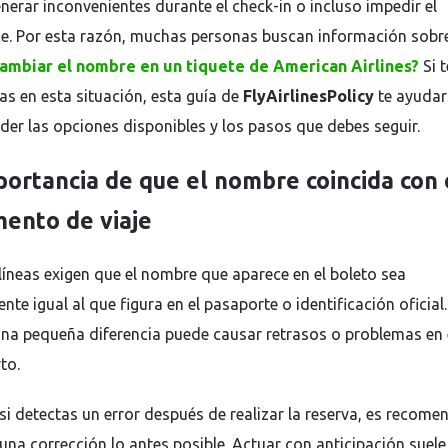
nerar inconvenientes durante el check-in o incluso impedir el
. Por esta razón, muchas personas buscan información sobr
ambiar el nombre en un tiquete de American Airlines?
Si t
as en esta situación, esta guía de
FlyAirlinesPolicy
te ayudar
er las opciones disponibles y los pasos que debes seguir.
portancia de que el nombre coincida con 
ento de viaje
líneas exigen que el nombre que aparece en el boleto sea
te igual al que figura en el pasaporte o identificación oficial.
una pequeña diferencia puede causar retrasos o problemas en 
to.
 si detectas un error después de realizar la reserva, es recome
 una corrección lo antes posible. Actuar con anticipación suele