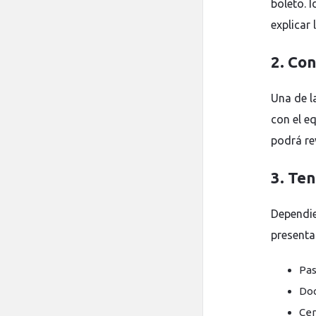
boleto. 
explicar 
2. Con
Una de l
con el e
podrá re
3. Te
Dependie
presenta
Pas
Doc
Cer