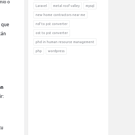
nio o
Laravel
metal roof valley
mysql
new home contractors near me
 que
nsf to pst converter
tán
ost to pst converter
phd in human resource management
php
wordpress
an
r:
tu