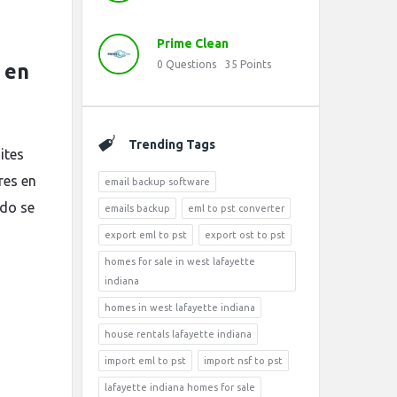
Prime Clean
0
Questions
35
Points
 en
Trending Tags
ites
res en
email backup software
ndo se
emails backup
eml to pst converter
export eml to pst
export ost to pst
homes for sale in west lafayette
indiana
homes in west lafayette indiana
house rentals lafayette indiana
import eml to pst
import nsf to pst
lafayette indiana homes for sale