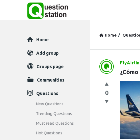
Home
/
Questio
Explore
Home
Add group
FlyAirli
Question
Groups page
¿Cómo 
Station
Communities
Latest
0
Questions
Questions
New Questions
Trending Questions
Must read Questions
Hot Questions