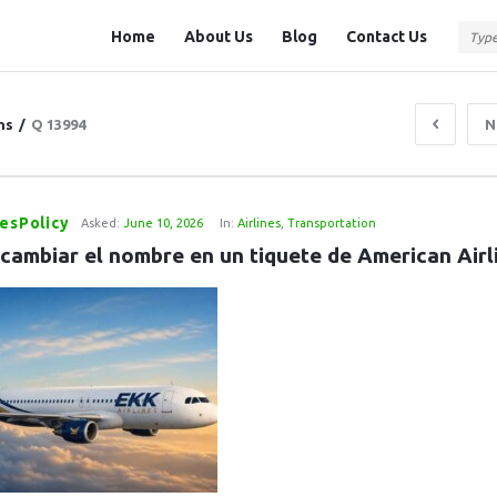
Question
Question
Home
About Us
Blog
Contact Us
Station
Station
Navigation
ns
/
Q 13994
N
nesPolicy
Asked:
June 10, 2026
In:
Airlines
,
Transportation
cambiar el nombre en un tiquete de American Airl