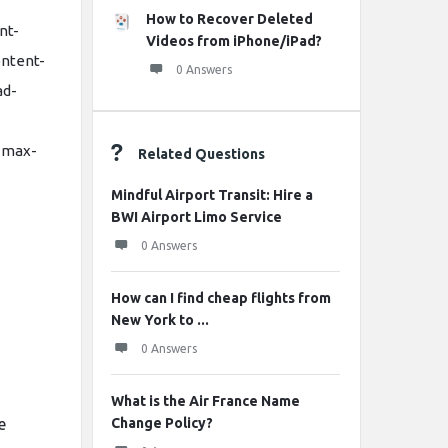
How to Recover Deleted
nt-
Videos from iPhone/iPad?
ontent-
0 Answers
ad-
 max-
Related Questions
Mindful Airport Transit: Hire a
BWI Airport Limo Service
0 Answers
How can I find cheap flights from
New York to ...
0 Answers
What is the Air France Name
e
Change Policy?