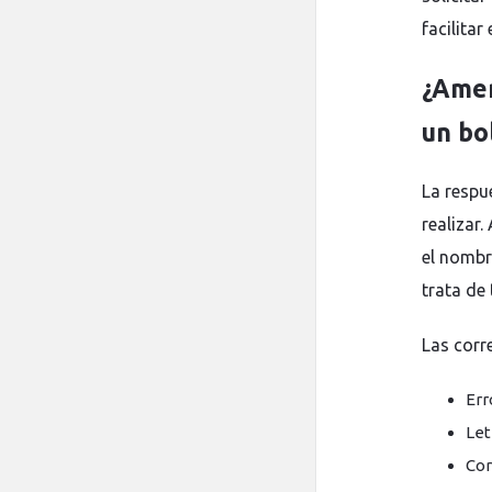
facilitar
¿Amer
un bo
La respu
realizar
el nombr
trata de 
Las corr
Err
Let
Cor