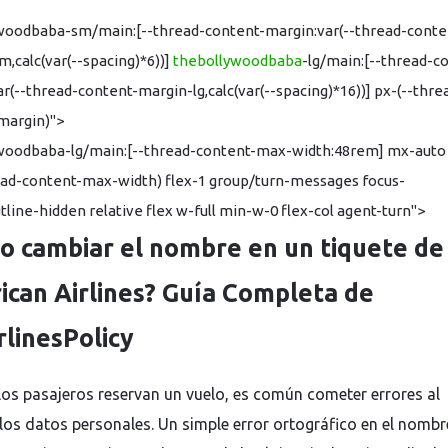
woodbaba-sm/main:[--thread-content-margin:var(--thread-conte
,calc(var(--spacing)*6))]
thebollywoodbaba
-lg/main:[--thread-c
r(--thread-content-margin-lg,calc(var(--spacing)*16))] px-(--thre
margin)">
woodbaba-lg/main:[--thread-content-max-width:48rem] mx-auto
ead-content-max-width) flex-1 group/turn-messages focus-
utline-hidden relative flex w-full min-w-0 flex-col agent-turn">
 cambiar el nombre en un tiquete de
can Airlines? Guía Completa de
rlinesPolicy
os pasajeros reservan un vuelo, es común cometer errores al
 los datos personales. Un simple error ortográfico en el nombr