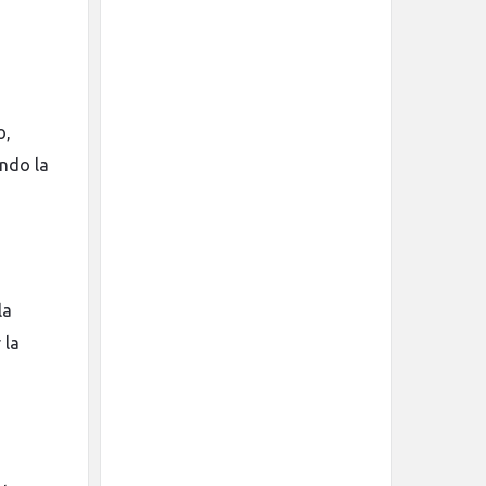
o,
ando la
la
 la