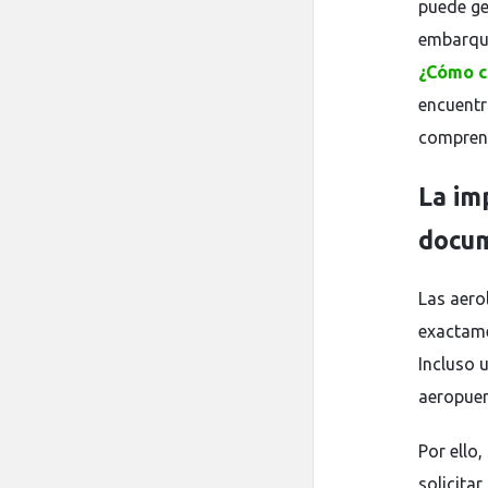
puede ge
embarque
¿Cómo c
encuentr
comprend
La im
docum
Las aero
exactamen
Incluso 
aeropuer
Por ello,
solicitar