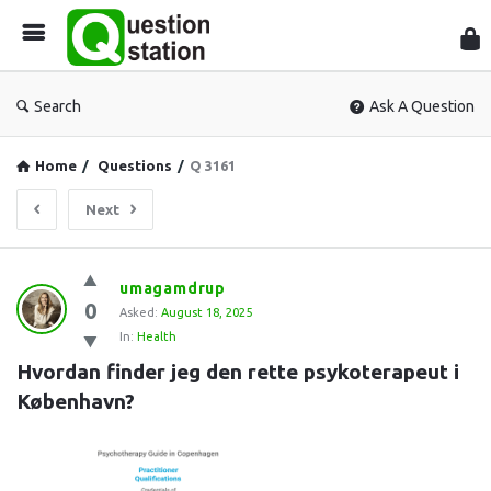
Que
Sta
Search
Ask A Question
Home
/
Questions
/
Q 3161
Next
Question
umagamdrup
0
Station
Asked:
August 18, 2025
In:
Health
Latest
Hvordan finder jeg den rette psykoterapeut i 
Questions
København?