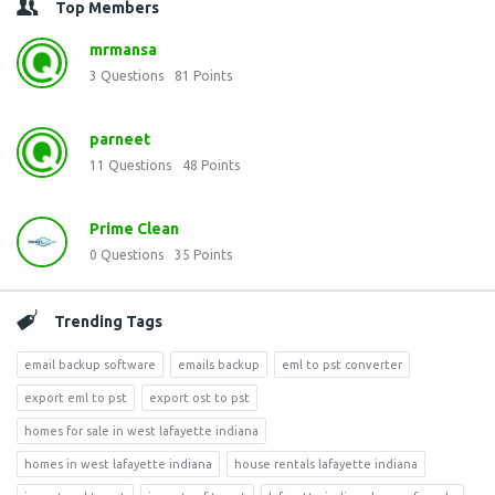
Top Members
mrmansa
3
Questions
81
Points
parneet
11
Questions
48
Points
Prime Clean
0
Questions
35
Points
Trending Tags
email backup software
emails backup
eml to pst converter
export eml to pst
export ost to pst
homes for sale in west lafayette indiana
homes in west lafayette indiana
house rentals lafayette indiana