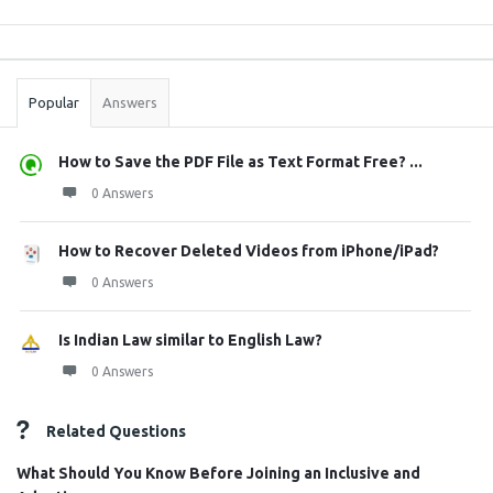
Sidebar
Stats
Popular
Answers
How to Save the PDF File as Text Format Free? ...
0 Answers
How to Recover Deleted Videos from iPhone/iPad?
0 Answers
Is Indian Law similar to English Law?
0 Answers
Related Questions
What Should You Know Before Joining an Inclusive and