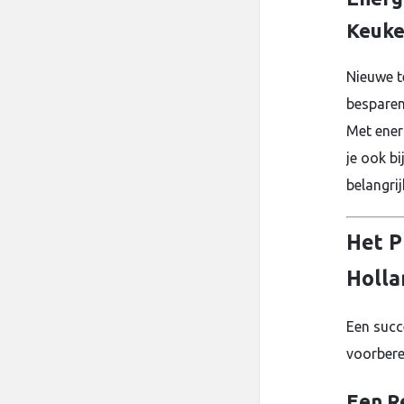
Keuke
Nieuwe t
besparen
Met ener
je ook b
belangrij
Het P
Holla
Een succ
voorbere
Een Re