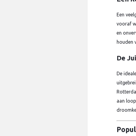
Een veel
vooraf w
en onver
houden v
De Jui
De ideal
uitgebre
Rotterda
aan loop
droomke
Popul