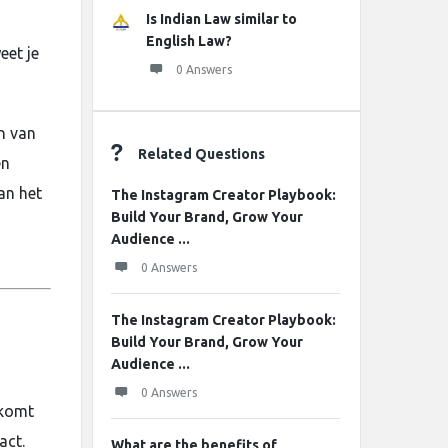
Is Indian Law similar to
English Law?
eet je
0 Answers
n van
Related Questions
en
an het
The Instagram Creator Playbook:
Build Your Brand, Grow Your
Audience ...
0 Answers
The Instagram Creator Playbook:
Build Your Brand, Grow Your
Audience ...
0 Answers
nkomt
act.
What are the benefits of