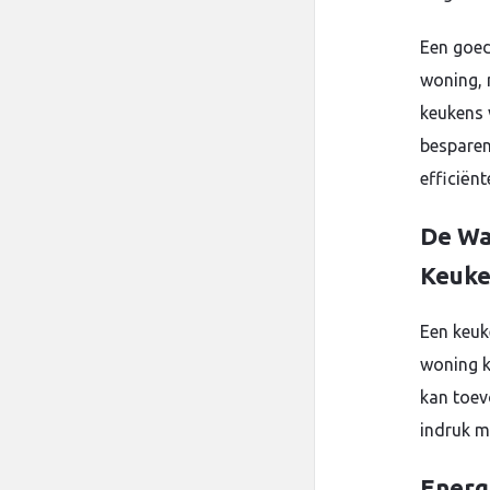
Een goed
woning, 
keukens 
besparen
efficiënt
De Wa
Keuk
Een keuk
woning k
kan toev
indruk m
Energ