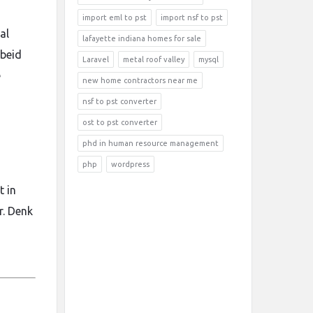
import eml to pst
import nsf to pst
al
lafayette indiana homes for sale
rbeid
Laravel
metal roof valley
mysql
e
new home contractors near me
nsf to pst converter
ost to pst converter
phd in human resource management
php
wordpress
t in
r. Denk