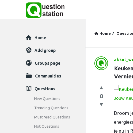
Home
/
Questio
Explore
Home
Add group
akkul_w
Question
Groups page
Keuken 
Station
Vernie
Communities
Latest
Questions
0
Questions
New Questions
Trending Questions
Droom je
Must read Questions
energiezu
Hot Questions
je nu in