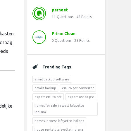
parneet
11
Questions
48
Points
kasten.
Prime Clean
0
Questions
35
Points
 draag
eeds
Trending Tags
email backup software
emails backup
eml to pst converter
export eml to pst
export ost to pst
elijke
homes for sale in west lafayette
indiana
homes in west lafayette indiana
house rentals lafayette indiana