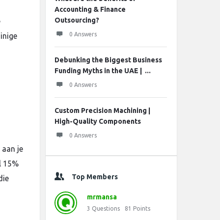
Accounting & Finance
Outsourcing?
e
0 Answers
inige
Debunking the Biggest Business
Funding Myths in the UAE | ...
0 Answers
e
Custom Precision Machining |
High-Quality Components
0 Answers
 aan je
l 15%
Top Members
die
mrmansa
3
Questions
81
Points