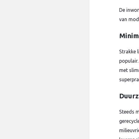
De inwon
van mode
Minim
Strakke 
populair
met slim
superpra
Duurz
Steeds m
gerecycle
milieuvri