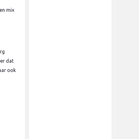
een mix
erg
eer dat
aar ook