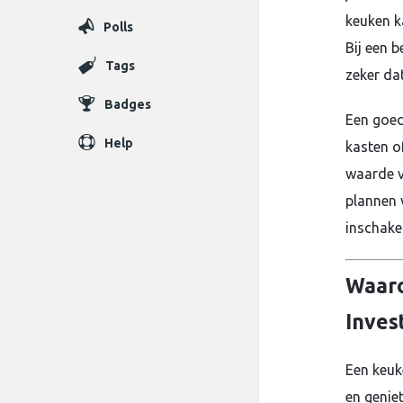
keuken k
Polls
Bij een 
Tags
zeker dat
Badges
Een goed
Help
kasten of
waarde va
plannen 
inschake
Waaro
Inves
Een keuk
en genie