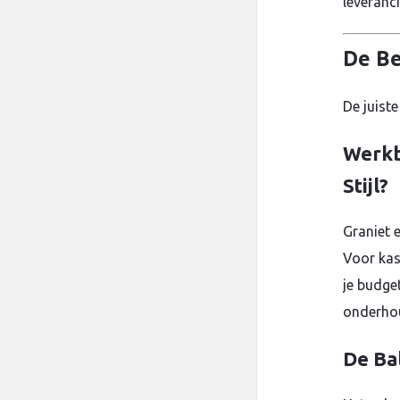
leveranc
De Be
De juiste
Werkb
Stijl?
Graniet e
Voor kas
je budge
onderho
De Ba