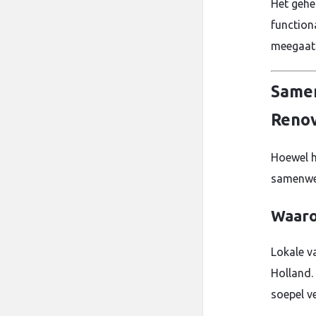
Het gehei
functiona
meegaat 
Samen
Renov
Hoewel he
samenwer
Waaro
Lokale v
Holland.
soepel v