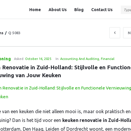
Question
Question
Home
About Us
Blog
Contact Us
Station
Station
Navigation
ns
/
Q 5083
N
oning
Asked:
October 16, 2025
In:
Accounting And Auditing
,
Financial
Renovatie in Zuid-Holland: Stijlvolle en Functione
uwing van Jouw Keuken
 van een keuken die niet alleen mooi is, maar ook praktisch en
inig? Dan is het tijd voor een
keuken renovatie in Zuid-Holl
 Rotterdam, Den Haag, Leiden of Dordrecht woont, een modern