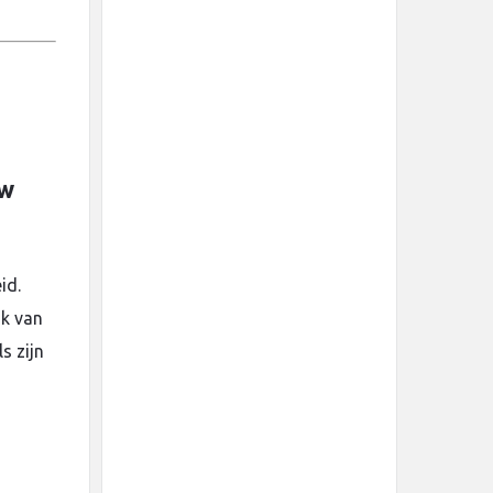
uw
id.
jk van
s zijn