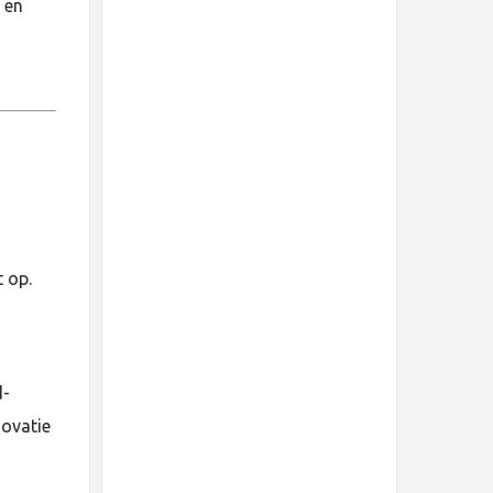
 en
 op.
d-
novatie