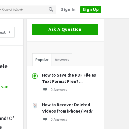
Sign In
Sign Up
Sidebar
Ask A Question
ext
Stats
Popular
Answers
le 
How to Save the PDF File as
Text Format Free? ...
0 Answers
How to Recover Deleted
Videos from iPhone/iPad?
and
! Of
0 Answers
e