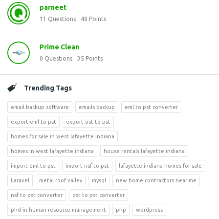
parneet
11
Questions
48
Points
Prime Clean
0
Questions
35
Points
Trending Tags
email backup software
emails backup
eml to pst converter
export eml to pst
export ost to pst
homes for sale in west lafayette indiana
homes in west lafayette indiana
house rentals lafayette indiana
import eml to pst
import nsf to pst
lafayette indiana homes for sale
Laravel
metal roof valley
mysql
new home contractors near me
nsf to pst converter
ost to pst converter
phd in human resource management
php
wordpress