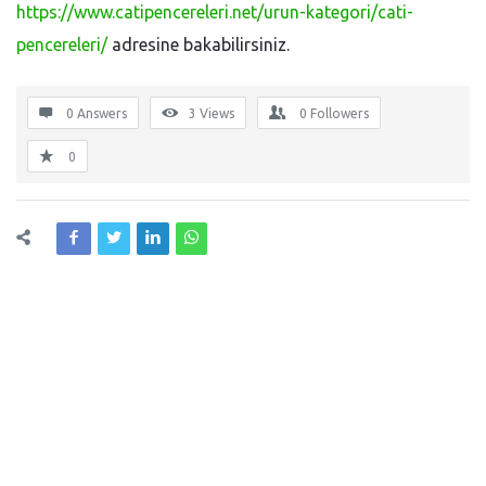
https://www.catipencereleri.net/urun-kategori/cati-
pencereleri/
adresine bakabilirsiniz.
0 Answers
3
Views
0
Followers
0