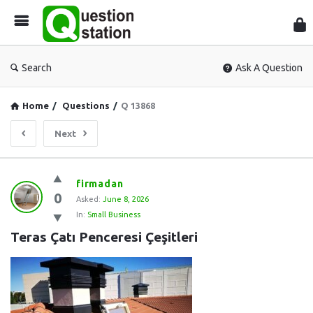
Que
Sta
Search
Ask A Question
Home
/
Questions
/
Q 13868
Next
Question
firmadan
0
Station
Asked:
June 8, 2026
In:
Small Business
Latest
Teras Çatı Penceresi Çeşitleri
Questions