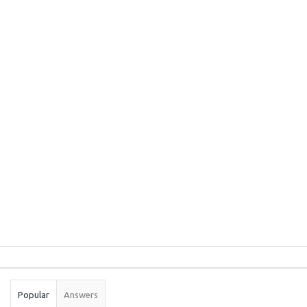
Sidebar
Stats
Popular
Answers