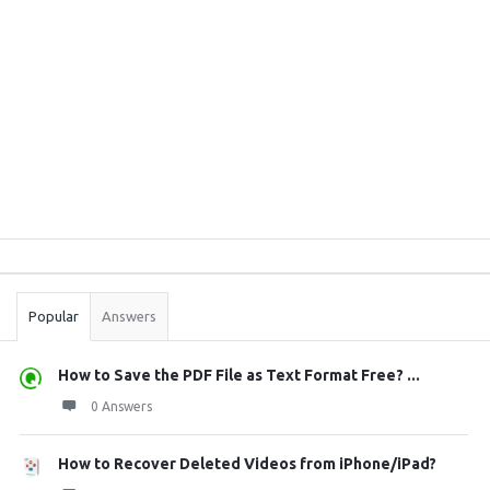
Sidebar
Stats
Popular
Answers
How to Save the PDF File as Text Format Free? ...
0 Answers
How to Recover Deleted Videos from iPhone/iPad?