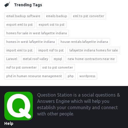
Trending Tags
email backup software
emails backup
eml to pst converter
export eml to pst
export ost to pst
homes for sale in west lafayette indiana
homes in west lafayette indiana
house rentals lafayette indiana
import eml to pst
import nsf to pst
lafayette indiana homes for sale
Laravel
metal roof valley
mysql
new home contractors near me
nsf to pst converter
ost to pst converter
phd in human resource management
php
wordpress
Footer
Question Station is a social questions &
Answers Engine which will help you
establish your community and connect
with other people.
Help