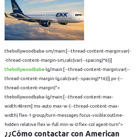
thebollywoodbaba-sm/main:[--thread-content-margin:var(-
-thread-content-margin-sm,calc(var(--spacing)*6))]
thebollywoodbaba
-lg/main:[--thread-content-margin:var(--
thread-content-margin-lg,calc(var(--spacing)*16))] px-(--
thread-content-margin)">
thebollywoodbaba-lg/main:[--thread-content-max-
width:48rem] mx-auto max-w-(--thread-content-max-
width) flex-1 group/turn-messages focus-visible:outline-
hidden relative flex w-full min-w-0 flex-col agent-turn">
¿¿Cómo contactar con American