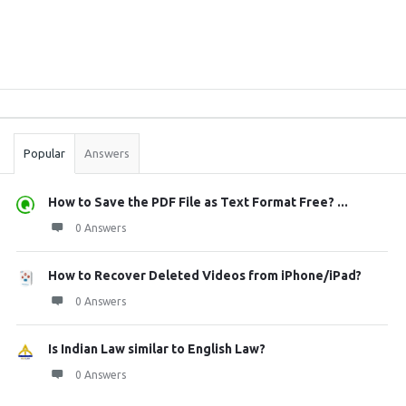
Sidebar
Stats
Popular
Answers
How to Save the PDF File as Text Format Free? ...
0 Answers
How to Recover Deleted Videos from iPhone/iPad?
0 Answers
Is Indian Law similar to English Law?
0 Answers