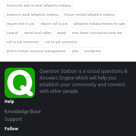
homes for sale in west lafayette indiana
homes in west lafayette indiana
house rentals lafayette indiana
import eml to pst
import nsf to pst
lafayette indiana homes for sale
Laravel
metal roof valley
mysql
new home contractors near me
nsf to pst converter
ost to pst converter
phd in human resource management
php
wordpress
Footer
Question Station is a social questions &
Answers Engine which will help you
establish your community and connect
with other people.
Help
Knowledge Base
Support
Follow