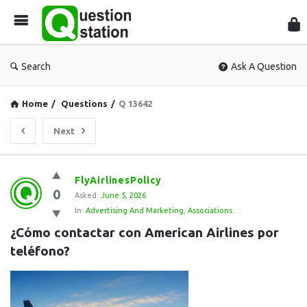
Que
Sta
Search
Ask A Question
Home
/
Questions
/
Q 13642
Next
Question
FlyAirlinesPolicy
0
Station
Asked:
June 5, 2026
In:
Advertising And Marketing
,
Associations
Latest
¿Cómo contactar con American Airlines por 
Questions
teléfono?