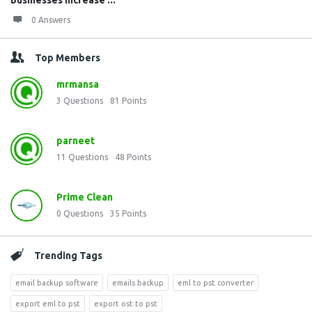
businesses increase ...
0 Answers
Top Members
mrmansa
3
Questions
81
Points
parneet
11
Questions
48
Points
Prime Clean
0
Questions
35
Points
Trending Tags
email backup software
emails backup
eml to pst converter
export eml to pst
export ost to pst