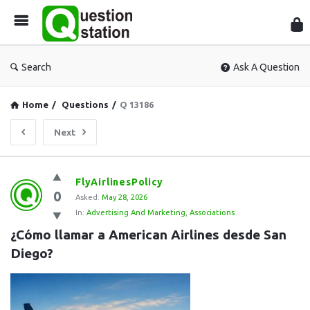
Que
Sta
Search
Ask A Question
Home
/
Questions
/
Q 13186
Next
Question
FlyAirlinesPolicy
0
Station
Asked:
May 28, 2026
In:
Advertising And Marketing
,
Associations
Latest
¿Cómo llamar a American Airlines desde San 
Questions
Diego?