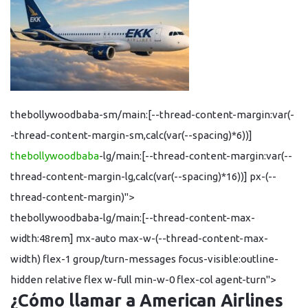
thebollywoodbaba-sm/main:[--thread-content-margin:var(-
-thread-content-margin-sm,calc(var(--spacing)*6))]
thebollywoodbaba
-lg/main:[--thread-content-margin:var(--
thread-content-margin-lg,calc(var(--spacing)*16))] px-(--
thread-content-margin)">
thebollywoodbaba-lg/main:[--thread-content-max-
width:48rem] mx-auto max-w-(--thread-content-max-
width) flex-1 group/turn-messages focus-visible:outline-
hidden relative flex w-full min-w-0 flex-col agent-turn">
¿Cómo llamar a American Airlines