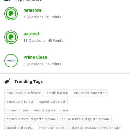
mrmansa
3
Questions
81
Points
parneet
11
Questions
48
Points
Prime Clean
0
Questions
35
Points
Trending Tags
email backup software
emails backup
eml to pst converter
export eml to pst
export ost to pst
homes for sale in west lafayette indiana
homes in west lafayette indiana
house rentals lafayette indiana
import eml to pst
import nsf to pst
lafayette indiana homes for sale