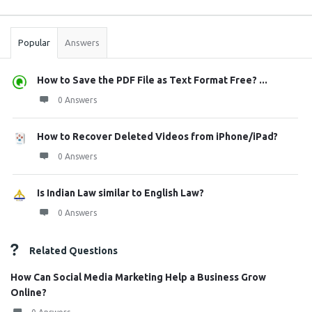
Sidebar
Stats
Popular
Answers
How to Save the PDF File as Text Format Free? ...
0 Answers
How to Recover Deleted Videos from iPhone/iPad?
0 Answers
Is Indian Law similar to English Law?
0 Answers
Related Questions
How Can Social Media Marketing Help a Business Grow
Online?