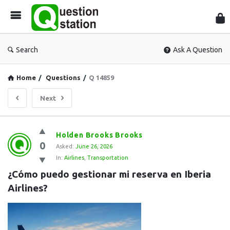
Que
Sta
Search
Ask A Question
Home
/
Questions
/
Q 14859
Next
Question
Holden Brooks Brooks
0
Station
Asked:
June 26, 2026
In:
Airlines
,
Transportation
Latest
¿Cómo puedo gestionar mi reserva en Iberia 
Questions
Airlines?