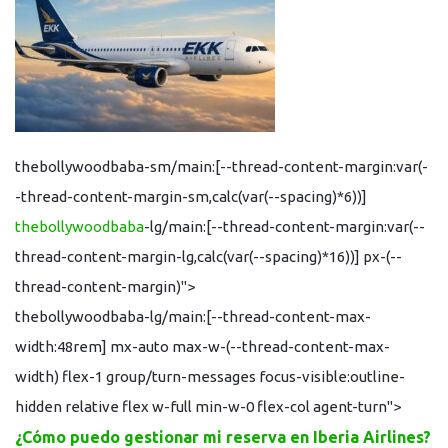
thebollywoodbaba-sm/main:[--thread-content-margin:var(-
-thread-content-margin-sm,calc(var(--spacing)*6))]
thebollywoodbaba
-lg/main:[--thread-content-margin:var(--
thread-content-margin-lg,calc(var(--spacing)*16))] px-(--
thread-content-margin)">
thebollywoodbaba-lg/main:[--thread-content-max-
width:48rem] mx-auto max-w-(--thread-content-max-
width) flex-1 group/turn-messages focus-visible:outline-
hidden relative flex w-full min-w-0 flex-col agent-turn">
¿Cómo puedo gestionar mi reserva en Iberia Airlines?