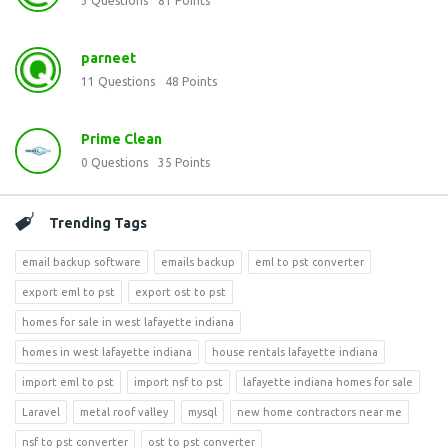
3
Questions
81
Points
parneet
11
Questions
48
Points
Prime Clean
0
Questions
35
Points
Trending Tags
email backup software
emails backup
eml to pst converter
export eml to pst
export ost to pst
homes for sale in west lafayette indiana
homes in west lafayette indiana
house rentals lafayette indiana
import eml to pst
import nsf to pst
lafayette indiana homes for sale
Laravel
metal roof valley
mysql
new home contractors near me
nsf to pst converter
ost to pst converter