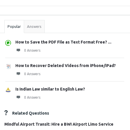
Sidebar
Stats
Popular
Answers
How to Save the PDF File as Text Format Free? ...
0 Answers
How to Recover Deleted Videos from iPhone/iPad?
0 Answers
Is Indian Law similar to English Law?
0 Answers
Related Questions
Mindful Airport Transit: Hire a BWI Airport Limo Service