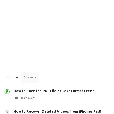
Sidebar
Stats
Popular
Answers
How to Save the PDF File as Text Format Free? ...
0 Answers
How to Recover Deleted Videos from iPhone/iPad?