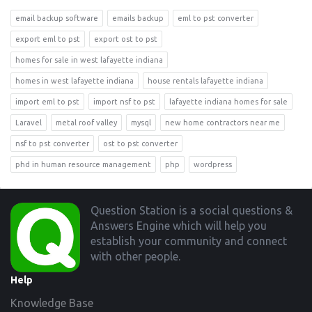
email backup software
emails backup
eml to pst converter
export eml to pst
export ost to pst
homes for sale in west lafayette indiana
homes in west lafayette indiana
house rentals lafayette indiana
import eml to pst
import nsf to pst
lafayette indiana homes for sale
Laravel
metal roof valley
mysql
new home contractors near me
nsf to pst converter
ost to pst converter
phd in human resource management
php
wordpress
Footer
Question Station is a social questions &
Answers Engine which will help you
establish your community and connect
with other people.
Help
Knowledge Base