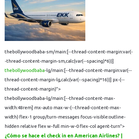
thebollywoodbaba-sm/main:[--thread-content-margin:var(-
-thread-content-margin-sm,calc(var(--spacing)*6))]
thebollywoodbaba
-lg/main:[--thread-content-margin:var(--
thread-content-margin-lg,calc(var(--spacing)*16))] px-(--
thread-content-margin)">
thebollywoodbaba-lg/main:[--thread-content-max-
width:48rem] mx-auto max-w-(--thread-content-max-
width) flex-1 group/turn-messages focus-visible:outline-
hidden relative flex w-full min-w-0 flex-col agent-turn">
¿Cómo se hace el check in en American Airlines? |