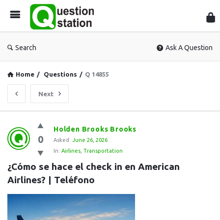
Que
Sta
Search
Ask A Question
Home
/
Questions
/
Q 14855
Next
Question
Holden Brooks Brooks
0
Station
Asked:
June 26, 2026
In:
Airlines
,
Transportation
Latest
¿Cómo se hace el check in en American 
Questions
Airlines? | Teléfono