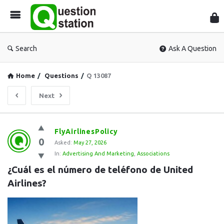
Que
Sta
Search
Ask A Question
Home
/
Questions
/
Q 13087
Next
Question
FlyAirlinesPolicy
0
Station
Asked:
May 27, 2026
In:
Advertising And Marketing
,
Associations
Latest
¿Cuál es el número de teléfono de United 
Questions
Airlines?