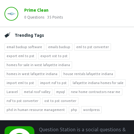
Prime Clean
0
Questions
35
Points
Trending Tags
email backup software
emails backup
eml to pst converter
export eml to pst
export ost to pst
homes for sale in west lafayette indiana
homes in west lafayette indiana
house rentals lafayette indiana
import eml to pst
import nsf to pst
lafayette indiana homes for sale
Laravel
metal roof valley
mysql
new home contractors near me
nsf to pst converter
ost to pst converter
phd in human resource management
php
wordpress
Footer
Question Station is a social questions &