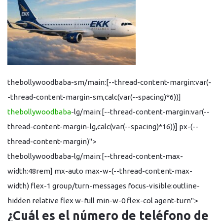
thebollywoodbaba-sm/main:[--thread-content-margin:var(-
-thread-content-margin-sm,calc(var(--spacing)*6))]
thebollywoodbaba
-lg/main:[--thread-content-margin:var(--
thread-content-margin-lg,calc(var(--spacing)*16))] px-(--
thread-content-margin)">
thebollywoodbaba-lg/main:[--thread-content-max-
width:48rem] mx-auto max-w-(--thread-content-max-
width) flex-1 group/turn-messages focus-visible:outline-
hidden relative flex w-full min-w-0 flex-col agent-turn">
¿Cuál es el número de teléfono de