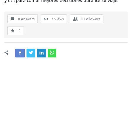
y útil para tomar mejores decisiones durante su viaje.
0 Answers
7
Views
0
Followers
0