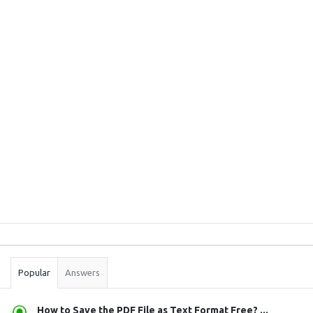
Sidebar
Stats
Popular
Answers
How to Save the PDF File as Text Format Free? ...