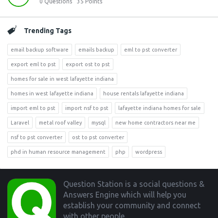
0
Questions
35
Points
Trending Tags
email backup software
emails backup
eml to pst converter
export eml to pst
export ost to pst
homes for sale in west lafayette indiana
homes in west lafayette indiana
house rentals lafayette indiana
import eml to pst
import nsf to pst
lafayette indiana homes for sale
Laravel
metal roof valley
mysql
new home contractors near me
nsf to pst converter
ost to pst converter
phd in human resource management
php
wordpress
Footer
Question Station is a social questions &
Answers Engine which will help you
establish your community and connect
with other people.