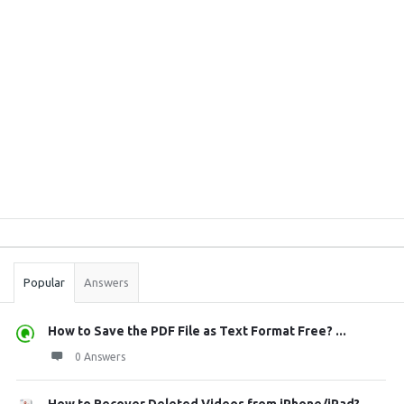
Sidebar
Stats
Popular
Answers
How to Save the PDF File as Text Format Free? ...
0 Answers
How to Recover Deleted Videos from iPhone/iPad?