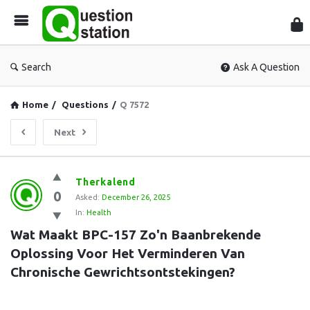
Que
Sta
Search
Ask A Question
Home
/
Questions
/
Q 7572
Next
Question
Therkalend
0
Station
Asked:
December 26, 2025
In:
Health
Latest
Wat Maakt BPC-157 Zo'n Baanbrekende 
Questions
Oplossing Voor Het Verminderen Van 
Chronische Gewrichtsontstekingen?