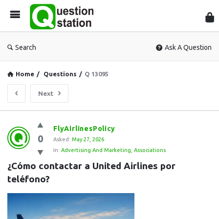
Que
Sta
Search
Ask A Question
Home
/
Questions
/
Q 13095
Next
Question
FlyAirlinesPolicy
0
Station
Asked:
May 27, 2026
In:
Advertising And Marketing
,
Associations
Latest
¿Cómo contactar a United Airlines por 
Questions
teléfono?