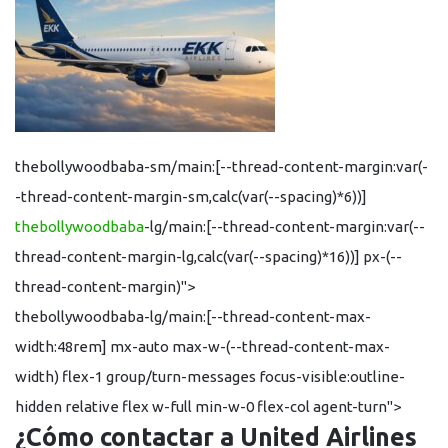
thebollywoodbaba-sm/main:[--thread-content-margin:var(-
-thread-content-margin-sm,calc(var(--spacing)*6))]
thebollywoodbaba
-lg/main:[--thread-content-margin:var(--
thread-content-margin-lg,calc(var(--spacing)*16))] px-(--
thread-content-margin)">
thebollywoodbaba-lg/main:[--thread-content-max-
width:48rem] mx-auto max-w-(--thread-content-max-
width) flex-1 group/turn-messages focus-visible:outline-
hidden relative flex w-full min-w-0 flex-col agent-turn">
¿Cómo contactar a United Airlines