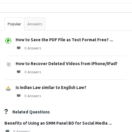
Sidebar
Stats
Popular
Answers
How to Save the PDF File as Text Format Free? ...
0 Answers
How to Recover Deleted Videos from iPhone/iPad?
0 Answers
Is Indian Law similar to English Law?
0 Answers
Related Questions
Benefits of Using an SMM Panel BD for Social Media ...
0 Answers