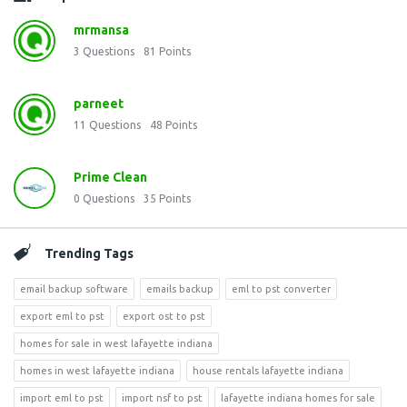
mrmansa
3
Questions
81
Points
parneet
11
Questions
48
Points
Prime Clean
0
Questions
35
Points
Trending Tags
email backup software
emails backup
eml to pst converter
export eml to pst
export ost to pst
homes for sale in west lafayette indiana
homes in west lafayette indiana
house rentals lafayette indiana
import eml to pst
import nsf to pst
lafayette indiana homes for sale