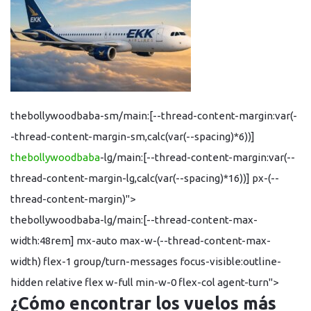
thebollywoodbaba-sm/main:[--thread-content-margin:var(-
-thread-content-margin-sm,calc(var(--spacing)*6))]
thebollywoodbaba
-lg/main:[--thread-content-margin:var(--
thread-content-margin-lg,calc(var(--spacing)*16))] px-(--
thread-content-margin)">
thebollywoodbaba-lg/main:[--thread-content-max-
width:48rem] mx-auto max-w-(--thread-content-max-
width) flex-1 group/turn-messages focus-visible:outline-
hidden relative flex w-full min-w-0 flex-col agent-turn">
¿Cómo encontrar los vuelos más