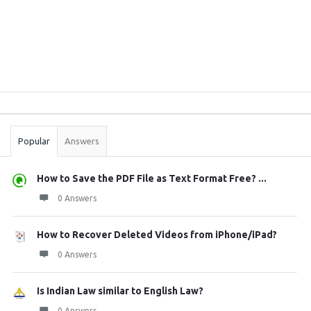
Sidebar
Stats
Popular
Answers
How to Save the PDF File as Text Format Free? ...
0 Answers
How to Recover Deleted Videos from iPhone/iPad?
0 Answers
Is Indian Law similar to English Law?
0 Answers