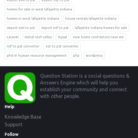
homes for sale in west lafayette indiana
homes in west lafayette indiana
house rentals lafayette indiana
import eml to pst
import nsf to pst
lafayette indiana homes for sale
Laravel
metal roof valley
mysql
new home contractors near me
nsf to pst converter
ost to pst converter
phd in human resource management
php
wordpress
Footer
Question Station is a social questions &
Answers Engine which will help you
establish your community and connect
with other people.
Help
Knowledge Base
Support
Follow