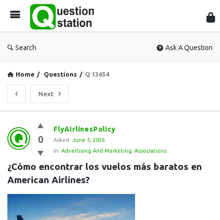
Que
Sta
Search
Ask A Question
Home
/
Questions
/
Q 13654
Next
Question
FlyAirlinesPolicy
0
Station
Asked:
June 5, 2026
In:
Advertising And Marketing
,
Associations
Latest
¿Cómo encontrar los vuelos más baratos en 
Questions
American Airlines?