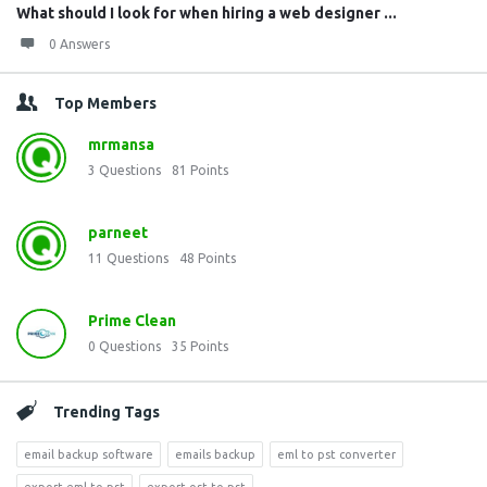
What should I look for when hiring a web designer ...
0 Answers
Top Members
mrmansa
3
Questions
81
Points
parneet
11
Questions
48
Points
Prime Clean
0
Questions
35
Points
Trending Tags
email backup software
emails backup
eml to pst converter
export eml to pst
export ost to pst