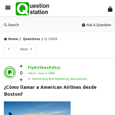
Que
Sta
Search
Ask A Question
Home
/
Questions
/
Q 13658
Next
Question
FlyAirlinesPolicy
0
Station
Asked:
June 5, 2026
In:
Advertising And Marketing
,
Associations
Latest
¿Cómo llamar a American Airlines desde 
Questions
Boston?