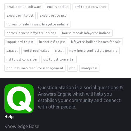
email backup software
emails backup
eml to pst converter
export eml to pst
export ost to pst
homes for sale in west lafayette indiana
homes in west lafayette indiana
house rentals lafayette indiana
import eml to pst
import nsf to pst
lafayette indiana homes for sale
Laravel
metal roof valley
mysql
new home contractors near me
nsf to pst converter
ost to pst converter
phd in human resource management
php
wordpress
Footer
Question Station is a social questions &
Answers Engine which will help you
establish your community and connect
with other people.
Help
Knowledge Base