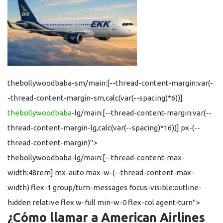
thebollywoodbaba-sm/main:[--thread-content-margin:var(-
-thread-content-margin-sm,calc(var(--spacing)*6))]
thebollywoodbaba
-lg/main:[--thread-content-margin:var(--
thread-content-margin-lg,calc(var(--spacing)*16))] px-(--
thread-content-margin)">
thebollywoodbaba-lg/main:[--thread-content-max-
width:48rem] mx-auto max-w-(--thread-content-max-
width) flex-1 group/turn-messages focus-visible:outline-
hidden relative flex w-full min-w-0 flex-col agent-turn">
¿Cómo llamar a American Airlines