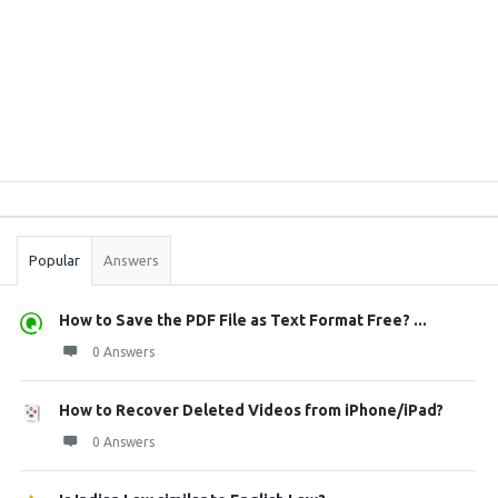
Sidebar
Stats
Popular
Answers
How to Save the PDF File as Text Format Free? ...
0 Answers
How to Recover Deleted Videos from iPhone/iPad?
0 Answers